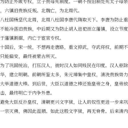
为防止外戚专权，立子贵母死制度。一朝不按旧制处死太子母亲
，六镇旧贵族反叛。北魏亡，为北周代。
八柱国杨坚代北周，北周八柱国李唐代隋取天下。李唐为防止重
不能冷落旧贵族，中后期又为防止胡人进犯而立藩镇，设立节度
于藩镇割据，内亡于宦官专权。
十国后，宋一统，不想再走唐路，重文抑武，夺武将权，前期不
只能偏安，最终被蒙古所灭。
为了巩固统治，打压汉人，彼时汉人如同贱民在印度。汉人驱除
华，建立明朝。前朝所鉴太多，朱元璋集中皇权，清洗贵族势力
大举道德大棒。到后世，大臣以道德之棒还施皇帝之身，皇帝放
击，最终明亡于内争外患。
避免大臣反扑皇权，清朝更兴文字狱，让人的奴性更进一步来巩
一宗灭佛，佛因此温顺。如此这般文字狱，再无脊骨。后来清内