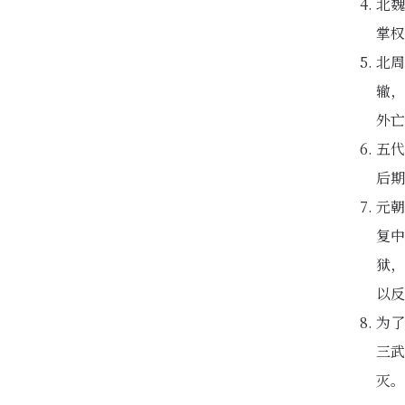
北魏
掌权
北周
辙，
外亡
五代
后期
元朝
复中
狱，
以反
为了
三武
灭。