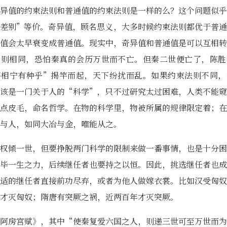
异值的约束法则和普通值的约束法则是一样的么？这个问题似乎
差别”等价。奇异值，顾名思义，大多时候约束法则都优于普通
值会太早衰变成普通值。现实中，奇异值和普通值是可以互相转
法则相同，恐怕秦真的会历万世而不亡。但秦二世便亡了，陈胜
将相宁有种乎”揭竿而起，天下纷扰而乱。如果约束法则不同，
该是一门关于人的“科学”，只不过研究太过困难，人类不能窥
点皮毛，命名哲学。在物的科学里，物被所属的规律限定着；在
与人，如同大冶与金，唯能从之。
权倾一世，但要挣脱两门科学的限制来做一番事情，也是十分困
毕一生之力，后续继任者也要持之以恒。因此，挑选继任者也成
适的继任者直接前功尽弃，或者为他人做嫁衣裳。比如汉受匈奴
才灭匈奴；隋唐有突厥之祸，近两百年才灭突厥。
阿房宫赋》，其中“使秦复爱六国之人，则递三世可至万世而为