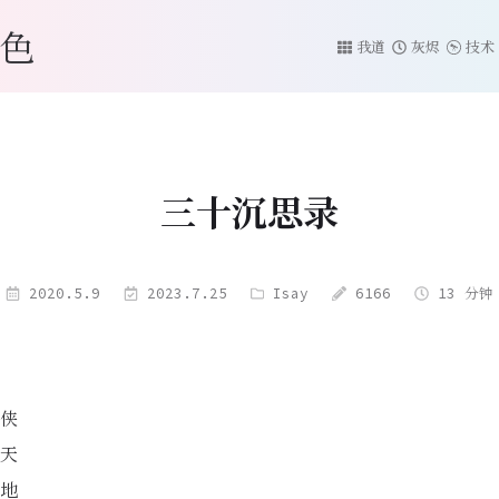
色
我道
灰烬
技术
三十沉思录
2020.5.9
2023.7.25
Isay
6166
13 分钟
侠
天
地