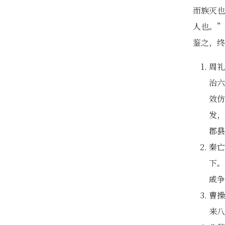
而族灭也
人也。”
鉴之，终
周礼
治六
效仿
发，
郡县
秦亡
下。
戚争
曹操
来八