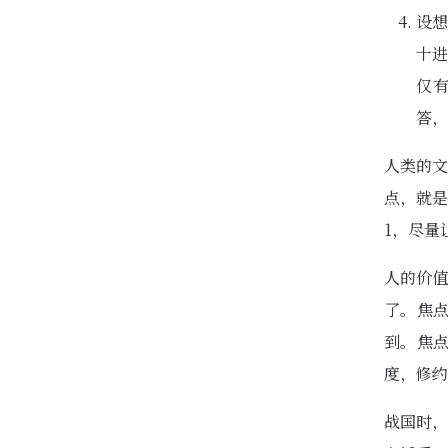
设想
十进
仅有
答，
人类的文
点，就是
1，尽量
人的价值
了。焦
到。焦
度，修约
战国时，