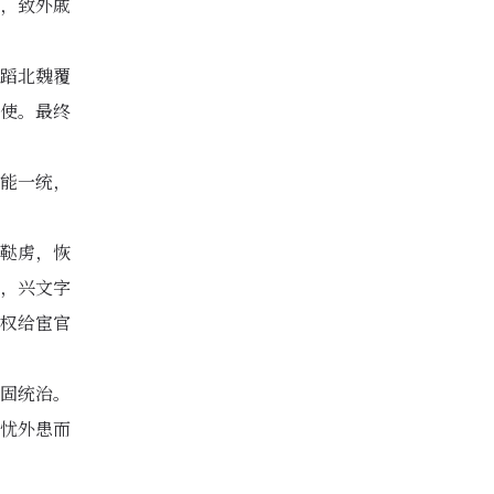
，致外戚
蹈北魏覆
使。最终
能一统，
鞑虏，恢
，兴文字
权给宦官
固统治。
忧外患而