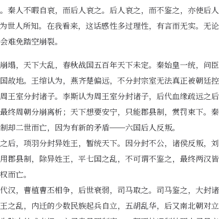
。秦人不暇自哀，而后人哀之。后人哀之，而不鉴之，亦使后人
为世人所知。在我看来，这话感性多过理性，有言而无实。无论
会难免踏空崩裂。
崩塌，天下大乱，春秋战国五百年天下未定。秦始皇一统，问臣
国故地。王绾认为，燕齐楚偏远，不分封宗室无法真正被朝廷控
周王室分封诸子。李斯认为周王室分封诸子，后代血缘疏远之后
最终周朝分崩离析；天下想要安宁，只能郡县制，赏罚束下。秦
制却二世而亡，因为有新的矛盾——六国后人反叛。
之后，项羽分封异姓王，暂统天下。因分封不公，诸侯反叛，刘
用郡县制，除异姓王，平七国之乱，不可谓不鉴之，最终两汉皆
权而亡。
代汉，曹植曹丕相争，后世衰弱，司马取之。司马鉴之，大封诸
王之乱，内迁的少数民族起兵自立，五胡乱华，后又南北朝对立