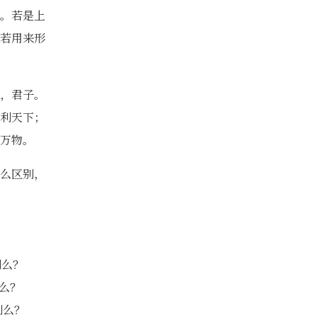
。若是上
若用来形
，君子。
利天下；
万物。
么区别，
别么？
别么？
差别么？