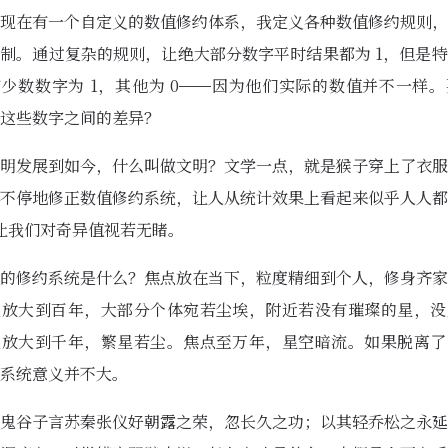
现在有一个自定义的数值修约体系，我定义各种数值修约规则，
制。通过复杂的规则，让绝大部分数字平时结果都为 1，但是
少数数字为 1，其他为 0——因为他们实际的数值并不一样
这些数字之间的差异？
明发展到如今，什么叫做文明？文学一点，就是猴子穿上了衣服
不停地修正数值修约系统，让人从统计效果上看起来似乎人人都
让我们对奇异值视若无睹。
的修约系统是什么？焦点放在当下，粒度精细到个人，修身齐家
点放大到百年，大部分个体宛若尘埃，附近若没有璀璨的星，没
点放大到千年，繁星若尘。焦点至万年，星空暗流。如果脱离了
系统意义并不大。
鬼谷子言苏秦张仪好朝露之荣，忽长久之功；以其轻乔松之永延