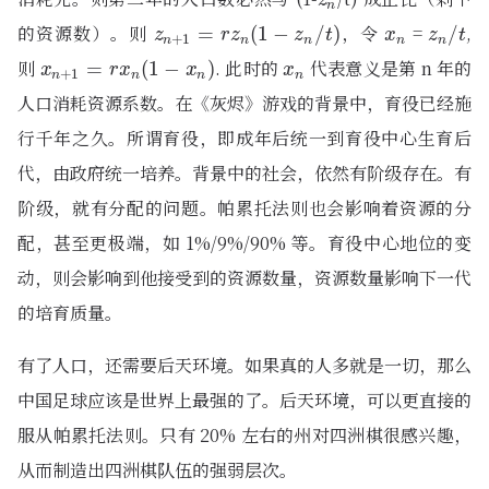
n
的资源数）。则
，令
=
,
z
n
+
1
=
=
r
z
n
(
1
−
(
z
1
n
−
/
t
)
/
)
x
n
z
n
/
/
t
z
r
z
z
t
x
z
t
+
1
n
n
n
n
n
则
. 此时的
代表意义是第 n 年的
x
n
+
1
=
=
r
x
n
(
1
−
(
x
1
n
−
)
)
x
n
x
r
x
x
x
+
1
n
n
n
n
人口消耗资源系数。在《灰烬》游戏的背景中，育役已经施
行千年之久。所谓育役，即成年后统一到育役中心生育后
代，由政府统一培养。背景中的社会，依然有阶级存在。有
阶级，就有分配的问题。帕累托法则也会影响着资源的分
配，甚至更极端，如 1%/9%/90% 等。育役中心地位的变
动，则会影响到他接受到的资源数量，资源数量影响下一代
的培育质量。
有了人口，还需要后天环境。如果真的人多就是一切，那么
中国足球应该是世界上最强的了。后天环境，可以更直接的
服从帕累托法则。只有 20% 左右的州对四洲棋很感兴趣，
从而制造出四洲棋队伍的强弱层次。