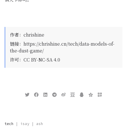
作者
：
chrishine
链接
：
https://chrishine.cn/tech/data-models-of-
the-dust-game/
许可
：
CC BY-NC-SA 4.0
tech
|
isay
|
ash