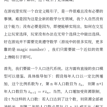
在游戏里实现一个自定义吸引子，是一件很难且没有必要的
事情。难是因为这是全新的数学分支领域，我个人自然没有
这个能力；没有必要是因为，即便能够实现出，如何在交互
上让玩家选择，玩家没有办法在无穷个选择之中做出选择。
好在游戏并不需要完美遵守数学（游戏中的很多实现，更多
靠的是 magic number），我们只需要做一个近似的效果
上像吸引子即可。
首先，我们要做一个人口迭代系统。这方面有直接的虫口模
型可以借鉴。具体推导如下：假设每年人口以一定比例增
加，这个比例系数为 r，第 n 年人口数目为
， 则第 n+1
z
n
z
n
年人口数目为
。当然，人口增加受资源限制，
z
n
+
1
=
=
r
z
n
z
r
z
+
1
n
n
设 t 为这样的人口数：若人口达到了这个数，则资源全部被
消耗光。则第二年的人口数必然与 (1-
/t) 成正比（剩下
z
n
z