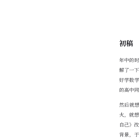
初稿
年中的时
解了一下
好学数学
的高中同
然后就想
火，就想
自己》改
背景，于