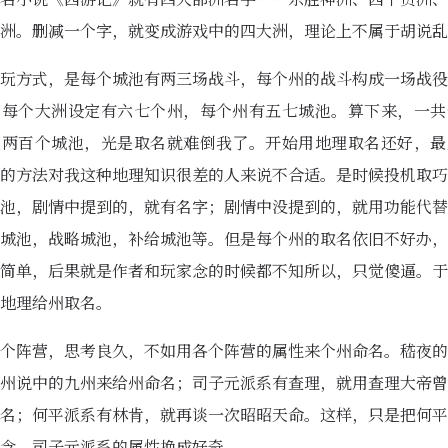
洲。删减一个字，就变成游戏中的四大洲，理论上不属于胡说乱
玩方式，是每个城池有两三场战斗，每个州的战斗构成一场战役
，每个大洲设定有六七个州，每个州有五七城池。算下来，一共
近两百个城池，光是取名就难倒我了。开始用地理取名还好，最
的方法对我这种地理知识很差的人来说不合适。是时候投机取巧
池，剧情中提到的，就有名字；剧情中没提到的，就用功能代替
城池，战略城池，补给城池等。但是每个州的取名依旧不好办，
简单，后果就是作者和玩家念的时候都不知所以，只觉傻逼。于
地理给州取名。
个阵营，思考良久，不如用各个阵营的属性来个州命名。嵇夜的
州说中的九州来给州命名；司子元派系有查理，就用查理大帝曾
名；何平派系有林肯，就再谈一次昭昭天命。这样，只是把何平
念，司子元派系的属性换成好奇。