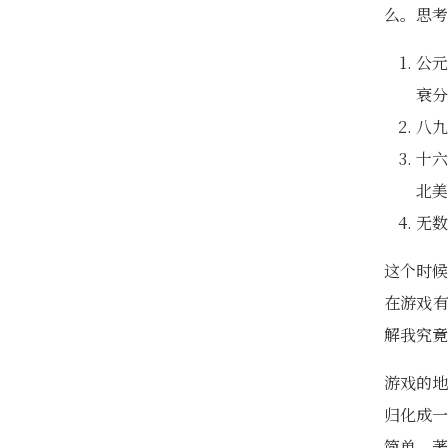
么。思考
公元
衰分
八九
十六
北美
无数
这个时候
在游戏有
解我究竟
游戏的地
归化成一
简单，著