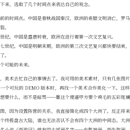
下来，选取了几个时间点来表达自己的观念。
前的时间点。中国是春秋战国秦汉，欧洲的希腊文明消亡，罗马
裂。
世纪。中国是盛唐转衰，欧洲在进行着第一次文艺复兴。
七世纪。中国是明朝末期，欧洲的第三次文艺复兴都快要结束，
了。
个可能的未来。
，美术去忙自己的事情去了。我可用的美术素材，只有几张图片
一个可玩的 DEMO 版本时，再找一个美术合作美化一下。这
想要什么，而不是暗骂——靠这个傻逼甲方要个鸡毛的五彩斑斓
图，因为设置阵营的关系，我直接简化成四个大洲了。反正将来
个终极盘古大陆，谁也无法否认不会有四个大洲的中间态。大洲
名小说《西游记》就有四大部洲名字——东胜神洲、西牛贺洲、