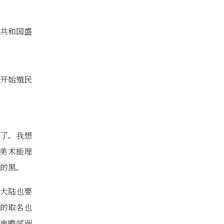
共和国盛
开始殖民
了。我想
样美术能理
的黑。
大陆也要
的取名也
南瞻部洲