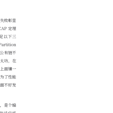
的失败彰显
AP 定理
足以下三
tition
—公有链不
太坊，在
上面镶一
为了性能
方面不好发
界，是个编