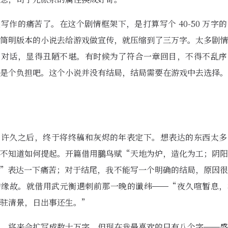
写作的痛苦了。在这个剧情框架下，是打算写个 40-50 万字
简明版本的小说去给游戏做宣传，就压缩到了三万字。太多剧情
过对话，显得丑陋不堪。有时候为了符合一章回目，不得不乱序
是个负担吧。这个小说并没有结局，结局需要在游戏中去选择。
了许久之后，终于将终稿和灰烬的年表定下。想表达的东西太多
不知道如何提起。开篇借用鵩鸟赋“天地为炉，造化为工；阴阳
”表达一下痛苦；对于结尾，我不能写一个明确的结局，原因很
的缘故。就借用武元衡遇刺前那一晚的谶纬——“夜久喧暂息，
驻清景，日出事还生。”
，将来会扩写成数十万字，但现在我最喜欢的只有八个字——盛