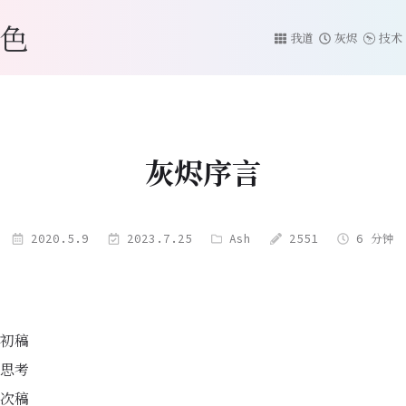
色
我道
灰烬
技术
灰烬序言
2020.5.9
2023.7.25
Ash
2551
6 分钟
初稿
思考
次稿