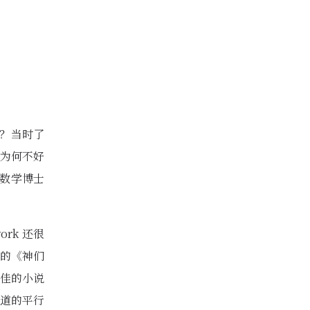
个？当时了
为何不好
了数学博士
rk 还很
的《神们
佳的小说
道的平行