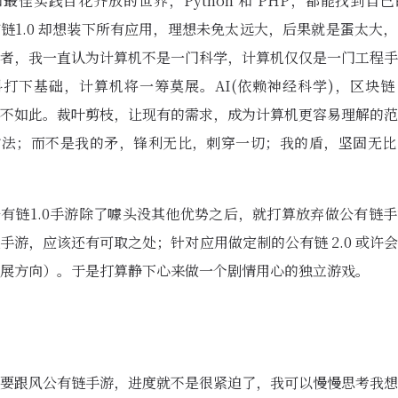
最佳实践百花齐放的世界，Python 和 PHP，都能找到自
链1.0 却想装下所有应用，理想未免太远大，后果就是蛋太大
者，我一直认为计算机不是一门科学，计算机仅仅是一门工程手
打下基础，计算机将一筹莫展。AI(依赖神经科学)，区块链
不如此。裁叶剪枝，让现有的需求，成为计算机更容易理解的范
方法；而不是我的矛，锋利无比，刺穿一切；我的盾，坚固无比
有链1.0手游除了噱头没其他优势之后，就打算放弃做公有链
手游，应该还有可取之处；针对应用做定制的公有链 2.0 或许
展方向）。于是打算静下心来做一个剧情用心的独立游戏。
要跟风公有链手游，进度就不是很紧迫了，我可以慢慢思考我想