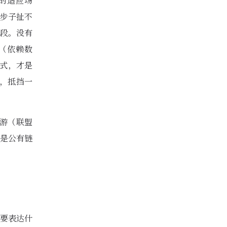
己的适应场
，步子扯不
段。没有
（依赖数
式，才是
，抵挡一
手游（联盟
会是公有链
要表达什