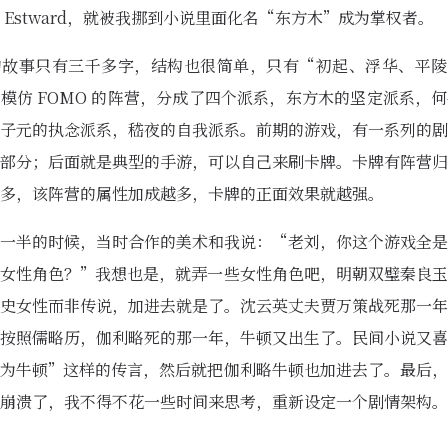
 Estward，就被我挪到小说里面化名“东方木”成为掌权者。
的故事只有三千多字，结构也很简单，只有“初起、浮华、平陵
模仿 FOMO 的阵营，分成了四个派系，东方木的坚定派系，
子元的执念派系，嵇夜的自我派系。前期的游戏，有一系列的剧
部分；后面就是典型的手游，可以自己来刷卡牌。卡牌有阵营归
多，该阵营的属性加成越多，卡牌的正面效果就越强。
一半的时候，当时合作的美术和我说：“老刘，你这个游戏全是
女性角色？”我想也是，就弄一些女性角色吧，明朝双璧秦良玉
史女性而非传说，加进去就是了。沈云英丈夫贾万策战死那一年
按照儒略历，伽利略死的那一年，牛顿又出生了。民间小说又喜
为牛顿”这样的传言，然后就把伽利略牛顿也加进去了。最后，
崩溃了，我不得不花一些时间来思考，重新设定一个剧情架构。